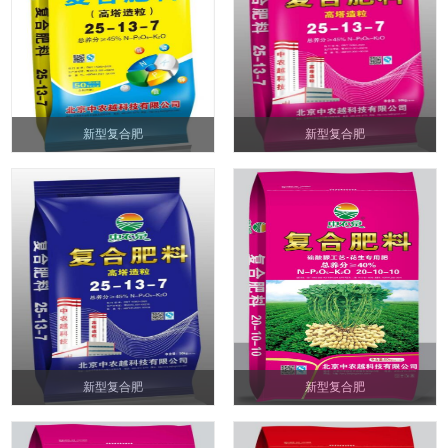
新型复合肥
新型复合肥
新型复合肥
新型复合肥