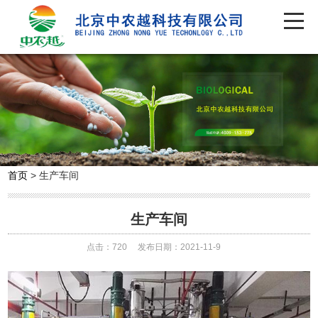
首页
> 生产车间
生产车间
点击：
720
发布日期：2021-11-9